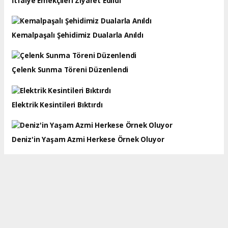
İtfaiye Emekçileri Ziyaret Edildi
Kemalpaşalı Şehidimiz Dualarla Anıldı
Çelenk Sunma Töreni Düzenlendi
Elektrik Kesintileri Bıktırdı
Deniz'in Yaşam Azmi Herkese Örnek Oluyor
Kiraz Festivali'nin Bedeli Dudak Uçuklattı
Doğan Öz Tekrardan Başkan Seçildi