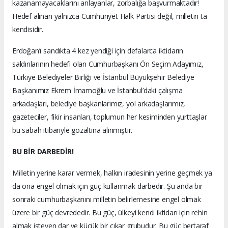
kazanamayacaklarını anlayanlar, zorbalığa başvurmaktadır!
Hedef alınan yalnızca Cumhuriyet Halk Partisi değil, milletin ta
kendisidir.
Erdoğan’ı sandıkta 4 kez yendiği için defalarca iktidarın
saldırılarının hedefi olan Cumhurbaşkanı Ön Seçim Adayımız,
Türkiye Belediyeler Birliği ve İstanbul Büyükşehir Belediye
Başkanımız Ekrem İmamoğlu ve İstanbul’daki çalışma
arkadaşları, belediye başkanlarımız, yol arkadaşlarımız,
gazeteciler, fikir insanları, toplumun her kesiminden yurttaşlar
bu sabah itibariyle gözaltına alınmıştır.
BU BİR DARBEDİR!
Milletin yerine karar vermek, halkın iradesinin yerine geçmek ya
da ona engel olmak için güç kullanmak darbedir. Şu anda bir
sonraki cumhurbaşkanını milletin belirlemesine engel olmak
üzere bir güç devrededir. Bu güç, ülkeyi kendi iktidarı için rehin
almak isteyen dar ve küçük bir çıkar grubudur. Bu güç bertaraf