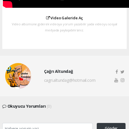
Video Galeride Aç
Video albümüne giderek videoya yorum yazabilir yada videoyu sosyal
medyada paylaşabilirsiniz.
Çağrı Altundağ
cagri.altundag@hotmail.com
Okuyucu Yorumları
(0)
Gönder