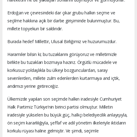
Erdoğan ve çevresindeki dar çıkar grubu halkın seçme ve
seçilme hakkına açık bir darbe girişiminde bulunmuştur. Bu,
millete topyekun bir saldırıdır.
Burada hedef Millettir, Ulusal Birliğimiz ve huzurumuzdur.
Haramiler bilsin ki; bu tuzaklarını görüyoruz ve milletimizle
birlikte bu tuzakları bozmaya hazırız. Örgütlü mücadele ve
korkusuz yoldaşlıkla bu ülkeyi bozgunculardan, saray
sevenlerden, millete zulm edenlerden kurtarmaya and içtik,
andımızı yerine getireceğiz.
Ülkemizde yapılan son seçimde halkın iradesiyle Cumhuriyet
Halk Partimiz Türkiye’nin birinci partisi olmuştur. Milletin
iradesiyle yükselen bu büyük güç, halkçı belediyecilik anlayışıyla,
ön seçim kararlılığıyla, şeffaf ve adil yönetim ilkeleriyle iktidarın
korkulu rüyası haline gelmiştir. Ve şimdi, seçimle