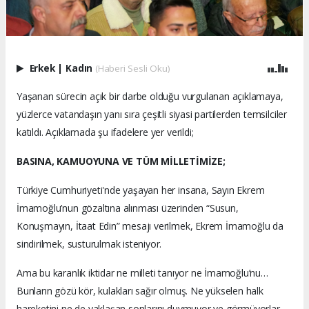
Erkek
|
Kadın
(Haberi Sesli Oku)
Yaşanan sürecin açık bir darbe olduğu vurgulanan açıklamaya,
yüzlerce vatandaşın yanı sıra çeşitli siyasi partilerden temsilciler
katıldı. Açıklamada şu ifadelere yer verildi;
BASINA, KAMUOYUNA VE TÜM MİLLETİMİZE;
Türkiye Cumhuriyeti'nde yaşayan her insana, Sayın Ekrem
İmamoğlu’nun gözaltına alınması üzerinden “Susun,
Konuşmayın, İtaat Edin” mesajı verilmek, Ekrem İmamoğlu da
sindirilmek, susturulmak isteniyor.
Ama bu karanlık iktidar ne milleti tanıyor ne İmamoğlu’nu…
Bunların gözü kör, kulakları sağır olmuş. Ne yükselen halk
hareketini ne de yaklaşan sonlarını duymuyor ve görmüyorlar.