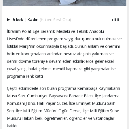
Erkek
|
Kadın
(Haberi Sesli Oku)
İbrahim Polat-Ege Seramik Mesleki ve Teknik Anadolu
Lisesi'nde düzenlenen program saygı duruşunda bulunulması ve
İstiklal Marşı'nın okunmasıyla başladı. Günün anlam ve önemini
belirten konuşmaların ardından nevruz ateşinin yakılması ve
demir dövme töreniyle devam eden etkinliklerde geleneksel
çuval yarışı, halat çekme, mendil kapmaca gibi yarışmalar ise
programa renk kattı.
Çeşitli etkinliklerle son bulan programa Kemalpaşa Kaymakamı
Musa Sarı, Cumhuriyet Başsavcısı Bahadır Bilen, İlçe Jandarma
Komutanı J.Bnb. Halil Yaşar Güzel, İlçe Emniyet Müdürü Salih
Şen, İlçe Milli Eğitim Müdürü Ogün Derse, İlçe Milli Eğitim Şube
Müdürü Hakan İpek, öğretmenler, öğrenciler ve vatandaşlar
katıldı.