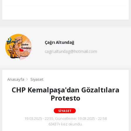
Çağrı Altundağ
cagri.altundag@hotmail.com
Anasayfa
Siyaset
CHP Kemalpaşa'dan Gözaltılara
Protesto
SIYASET
19.03.2025 - 22:55, Güncelleme: 19.03.2025 - 22:58
63437+ kez okundu.