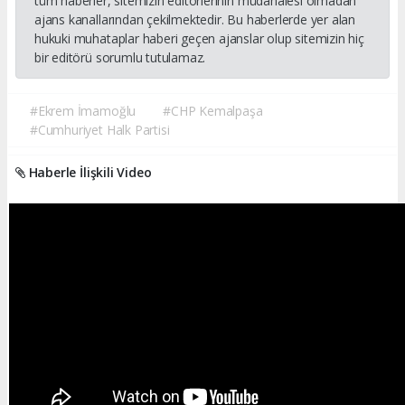
tüm haberler, sitemizin editörlerinin müdahalesi olmadan
ajans kanallarından çekilmektedir. Bu haberlerde yer alan
hukuki muhataplar haberi geçen ajanslar olup sitemizin hiç
bir editörü sorumlu tutulamaz.
#Ekrem İmamoğlu
#CHP Kemalpaşa
#Cumhuriyet Halk Partisi
Haberle İlişkili Video