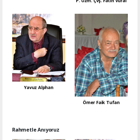
P. Uzm. Çvş. Fatih Vural
Yavuz Alphan
Ömer Faik Tufan
Rahmetle Anıyoruz