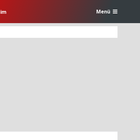
Menü
tim