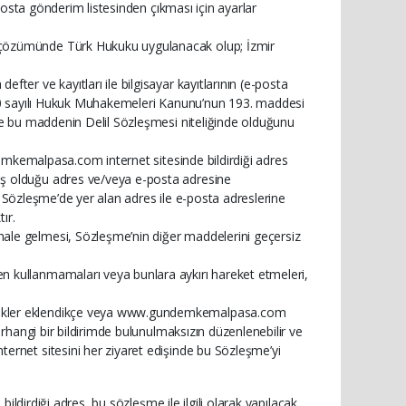
-posta gönderim listesinden çıkması için ayarlar
 çözümünde Türk Hukuku uygulanacak olup; İzmir
ter ve kayıtları ile bilgisayar kayıtlarının (e-posta
) 6100 sayılı Hukuk Muhakemeleri Kanunu’nun 193. maddesi
ve bu maddenin Delil Sözleşmesi niteliğinde olduğunu
ndemkemalpasa.com internet sitesinde bildirdiği adres
iş olduğu adres ve/veya e-posta adresine
 bu Sözleşme’de yer alan adres ile e-posta adreslerine
ır.
ale gelmesi, Sözleşme’nin diğer maddelerini geçersiz
 kullanmamaları veya bunlara aykırı hareket etmeleri,
likler eklendikçe veya www.gundemkemalpasa.com
erhangi bir bildirimde bulunulmaksızın düzenlenebilir ve
ernet sitesini her ziyaret edişinde bu Sözleşme’yi
dirdiği adres, bu sözleşme ile ilgili olarak yapılacak