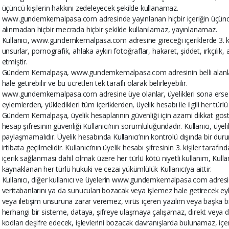
üçüncü kişilerin hakkını zedeleyecek şekilde kullanamaz.
www.gundemkemalpasa.com adresinde yayınlanan hiçbir içeriğin üçüncü ki
alınmadan hiçbir mecrada hiçbir şekilde kullanılamaz, yayınlanamaz.
Kullanıcı, www.gundemkemalpasa.com adresine gireceği içeriklerde 3. kişile
unsurlar, pornografik, ahlaka aykırı fotoğraflar, hakaret, şiddet, ırkçılı
etmiştir.
Gündem Kemalpaşa, www.gundemkemalpasa.com adresinin belli alanlarını v
hale getirebilir ve bu ücretleri tek taraflı olarak belirleyebilir.
www.gundemkemalpasa.com adresine üye olanlar, üyelikleri sona erse dah
eylemlerden, yükledikleri tüm içeriklerden, üyelik hesabı ile ilgili her tür
Gündem Kemalpaşa, üyelik hesaplarının güvenliği için azami dikkat göster
hesap şifresinin güvenliği Kullanıcı’nın sorumluluğundadır. Kullanıcı, üyelik 
paylaşmamalıdır. Üyelik hesabında Kullanıcı’nın kontrolü dışında bir
irtibata geçilmelidir. Kullanıcı’nın üyelik hesabı şifresinin 3. kişiler tarafı
içerik sağlanması dahil olmak üzere her türlü kötü niyetli kullanım, Kull
kaynaklanan her türlü hukuki ve cezai yükümlülük Kullanıcı’ya aittir.
Kullanıcı, diğer kullanıcı ve üyelerin www.gundemkemalpasa.com adresin
veritabanlarını ya da sunucuları bozacak veya işlemez hale getirecek e
veya iletişim unsuruna zarar veremez, virüs içeren yazılım veya başka b
herhangi bir sisteme, dataya, şifreye ulaşmaya çalışamaz, direkt veya do
kodları deşifre edecek, işlevlerini bozacak davranışlarda bulunamaz, içe