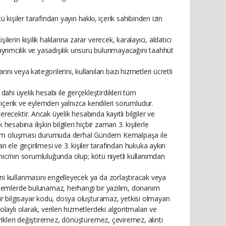
şiler tarafından yayın hakkı, içerik sahibinden izin
rin kişilik haklarına zarar verecek, karalayıcı, aldatıcı
k, ayrımcılık ve yasadışılık unsuru bulunmayacağını taahhüt
eya kategorilerini, kullanılan bazı hizmetleri ücretli
i üyelik hesabı ile gerçekleştirdikleri tüm
lü içerik ve eylemden yalnızca kendileri sorumludur.
ecektir. Ancak üyelik hesabında kayıtlı bilgiler ve
hesabına ilişkin bilgileri hiçbir zaman 3. kişilerle
 durum oluşması durumuda derhal Gündem Kemalpaşa ile
ndan ele geçirilmesi ve 3. kişiler tarafından hukuka aykırı
anıcı’nın sorumluluğunda olup; kötü niyetli kullanımdan
i kullanmasını engelleyecek ya da zorlaştıracak veya
ylemlerde bulunamaz, herhangi bir yazılım, donanım
ir bilgisayar kodu, dosya oluşturamaz, yetkisi olmayan
laylı olarak, verilen hizmetlerdeki algoritmaları ve
rikleri değiştiremez, dönüştüremez, çeviremez, alıntı