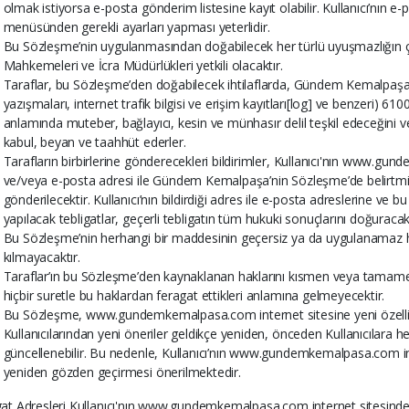
olmak istiyorsa e-posta gönderim listesine kayıt olabilir. Kullanıcı’nın e
menüsünden gerekli ayarları yapması yeterlidir.
Bu Sözleşme’nin uygulanmasından doğabilecek her türlü uyuşmazlığın
Mahkemeleri ve İcra Müdürlükleri yetkili olacaktır.
Taraflar, bu Sözleşme’den doğabilecek ihtilaflarda, Gündem Kemalpaşa def
yazışmaları, internet trafik bilgisi ve erişim kayıtları[log] ve benzeri
anlamında muteber, bağlayıcı, kesin ve münhasır delil teşkil edeceğini 
kabul, beyan ve taahhüt ederler.
Tarafların birbirlerine gönderecekleri bildirimler, Kullanıcı'nın www.gu
ve/veya e-posta adresi ile Gündem Kemalpaşa’nin Sözleşme’de belirtm
gönderilecektir. Kullanıcı’nın bildirdiği adres ile e-posta adreslerine ve
yapılacak tebligatlar, geçerli tebligatın tüm hukuki sonuçlarını doğuracakt
Bu Sözleşme’nin herhangi bir maddesinin geçersiz ya da uygulanamaz h
kılmayacaktır.
Taraflar’ın bu Sözleşme’den kaynaklanan haklarını kısmen veya tamamen
hiçbir suretle bu haklardan feragat ettikleri anlamına gelmeyecektir.
Bu Sözleşme, www.gundemkemalpasa.com internet sitesine yeni özel
Kullanıcılarından yeni öneriler geldikçe yeniden, önceden Kullanıcılara h
güncellenebilir. Bu nedenle, Kullanıcı’nın www.gundemkemalpasa.com int
yeniden gözden geçirmesi önerilmektedir.
gat Adresleri Kullanıcı'nın www.gundemkemalpasa.com internet sitesinde bil