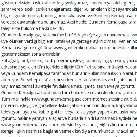
göstermeksizin başka sitelerde yayınlayamaz, kanunen yasak bilgiler içere
zarar verebilecek içerikleri dağıtamaz, diğer kullanıcıların bilgisayarınd
bilgiler gönderemez, bunun gibi hukuka aykırı ve Gündem Kemalpaşa 
verecek davranışlarda bulunamaz. Aksi halde; Gündem Kemalpaşa tarafı
taleplerde bulunma hakkı saklıdır.
Gündem Kemalpaşa, Kullanıcı’nın bu Sözleşme’ye aykırı davranması, 
üye olurken verdiği bilgilerin hatalı veya gerçeğe aykırı olması, verilen
Kemalpaşa gerekli görürse www.gundemkemalpasa.com adresini kullanma
göstermeksizin sona erdirebilir.
Fotoğraf, tarif, metot, kod, program, işleyiş tasarım, logo, resim, 
adresinde yer alan tüm içeriklere ilişkin tüm fikri ve sınai mülkiyet ha
veya Gündem Kemalpaşa tarafından bunların kullanımına ilişkin olarak h
alınmıştır. Bu sebeple; söz konusu içerikler izin alınmaksızın hiçbir sur
yayılamaz, temsil suretiyle faydalanılamaz, işaret, ses ve/veya görüntü
Gündem Kemalpaşa tarafından tüm hukuki ve cezai işlemleri başlatma ve
Tüm mali hakları www.gundemkemalpasa.com internet sitesine ait olduğu b
program, işleyiş ve görsellere ilişkin şahsi kullanımın dışında, kopyala
televizyon, uydu ve kablo gibi telli veya telsiz yayın yapan kuruluşlar vası
görüntü nakline yarayan araçlar ve bunlarla sınırlı kalmamak kaydıyla her
www.gundemkemalpasa.com adresinde yer alan içeriğin alıntılanması, ma
içeriğe ilişkin sitemize bağlantı vermek kaydıyla mümkündür. Makul sınır, 