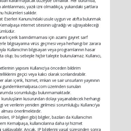
 ortadan kaldırmayacak düzeyde olmalıdır. Her durumda,
alıntılanması, yazılı izni olmadıkça, yukarıdaki şartlara
u hükümleri saklıdır.
anat Eserleri Kanunu’ndaki usule uygun ve atıfta bulunmak
Kemalpaşa internet sitesinin uğradığı ve uğrayabileceği
ümlüdür.
ı içerik barındırmaması için azami gayret sarf
erle bilgisayarına virüs geçmesi veya herhangi bir zarara
la Kullanıcı’nın bilgisayarı veya programlarının hasar
olup; bu sebeple hiçbir talepte bulunulamaz. Kullanıcı,
inin yapısını Kullanıcı’ya önceden bildirim
iklerini geçici veya kalıcı olarak sonlandırabilir.
an içerik, hizmet, imkan ve sair unsurların yayınının
 www.gundemkemalpasa.com üzerinden sunulan
r durumda sorumluluğu bulunmamaktadır.
 kuruluşların kusurundan dolayı yaşanabilecek herhangi
ve verilerin yeniden girilmesi sorumluluğu Kullanıcı’ya
i alması önerilmektedir.
eri, IP bilgileri gibi) bilgiler, bazıları da Kullanıcı’nın
ndem Kemalpaşa, kullanıcılarına daha iyi hizmet
hi saklayabilir. Ancak, IP bilgilerini yasal süresinden sonra