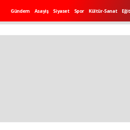
Gündem
Asayiş
Siyaset
Spor
Kültür-Sanat
Eği