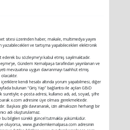
 sitesi üzerinden haber, makale, multimedya yayını
rum yazabilecekleri ve tartışma yapabilecekleri elektronik
ederek bu sözleşme’yi kabul etmiş sayılmaktadır.
zleşme’ye, Gündem Kemalpaşa tarafından yayınlanan ve
riyeti mevzuatına uygun davranmayı taahhüt etmiş
 olacaktır.
çeriklere kendi hesabı altında yorum yapabilmesi, diğer
sayfada bulunan “Giriş Yap” bağlantısı ile açılan GBiD
suretiyle; e-posta adresi, kullanıcı adı, ad, soyad, şifre
 yaparak x.com adresine üye olması gerekmektedir.
dır. Başkası gibi davranarak, izin almaksızın herhangi bir
lanıcı adı oluşturulamaz.
e bu bilgileri sürekli güncel tutmakla yükümlüdür.
üye oluyorsa, www.gundemkemalpasa.com adresinin