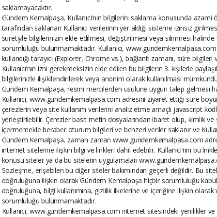
saklamayacaktır.
Gündem Kemalpaşa, Kullanıcı’nın bilgilerini saklama konusunda azam
tarafından saklanan Kullanıcı verilerinin yer aldığı sisteme izinsiz girilme
suretiyle bilgilerinizin elde edilmesi, değiştirilmesi veya silinmesi ha
sorumluluğu bulunmamaktadır. Kullanıcı, www.gundemkemalpasa.com adres
kullandığı tarayıcı (Explorer, Chrome vs.), bağlantı zamanı, süre bilgiler
Kullanıcı’nın izni gerekmeksizin elde edilen bu bilgilerin 3. kişilerle p
bilgilerinizle ilişikilendirilerek veya anonim olarak kullanılması mümkündü
Gündem Kemalpaşa, resmi mercilerden usulüne uygun talep gelmesi halinde K
Kullanıcı, www.gundemkemalpasa.com adresini ziyaret ettiği süre boy
çerezlerin veya site kullanım verilerini analiz etme amaçlı javascript kodl
yerleştirilebilir. Çerezler basit metin dosyalarından ibaret olup, kimlik ve s
içermemekle beraber oturum bilgileri ve benzeri veriler saklanır ve Kullanıc
Gündem Kemalpaşa, zaman zaman www.gundemkemalpasa.com adresine, t
internet sitelerine ilişkin bilgi ve linkleri dahil edebilir. Kullanıcı’nın bu l
konusu siteler ya da bu sitelerin uygulamaları www.gundemkemalpasa.com
Sözleşme, erişebilen bu diğer siteler bakımından geçerli değildir. Bu sitele
doğruluğuna ilişkin olarak Gündem Kemalpaşa hiçbir sorumluluğu kabul e
doğruluğuna, bilgi kullanımına, gizlilik ilkelerine ve içeriğine ilişkin o
sorumluluğu bulunmamaktadır.
Kullanıcı, www.gundemkemalpasa.com internet sitesindeki yenilikler ve 