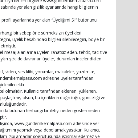
lanıcıya iletilen bilgilere www.gundemkemalpasa.com
bında yer alan gizlilik ayarlarında hangi bilgilerinin
rofil ayarlarında yer alan “Üyeliğimi Sil” butonunu
hangi bir sebep öne sürmeksizin üyelikleri
ğini, üyelik hesabındaki bilgileri silebileceğini, böyle bir
etmiştir.
esaj alanlarına üyeleri rahatsız eden, tehdit, taciz ve
ykırı şekilde davranan üyeler, durumları incelendikten
 video, ses klibi, yorumlar, makaleler, yazılımlar,
ww.gundemkemalpasa.com adresine üyeler tarafından
ilebilecektir.
lmalıdır. Kullanıcı tarafından eklenen, yüklenen,
ık paylaşılmış olsun, bu içeriklerin doğruluğu, güncelliği ve
mluluğundadır.
rında bulunan herhangi bir iletiyi neden göstermeden
tir.
dışında, www.gundemkemalpasa.com adresinde yer
 dağıtımını yapmak veya depolamak yasaktır. Kullanıcı,
lam gibi amaçlar doğrultusunda istismar edemez ve