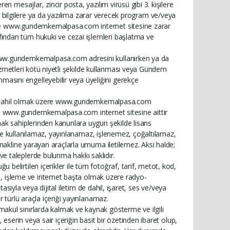
n mesajlar, zincir posta, yazılım virüsü gibi 3. kişilere
aki bilgilere ya da yazılıma zarar verecek program ve/veya
ile www.gundemkemalpasa.com internet sitesine zarar
ndan tüm hukuki ve cezai işlemleri başlatma ve
www.gundemkemalpasa.com adresini kullanırken ya da
 hizmetleri kötü niyetli şekilde kullanması veya Gündem
sını engelleyebilir veya üyeliğini gerekçe
yazı dahil olmak üzere www.gundemkemalpasa.com
kları www.gundemkemalpasa.com internet sitesine aittir
ak sahiplerinden kanunlara uygun şekilde lisans
ette kullanılamaz, yayınlanamaz, işlenemez, çoğaltılamaz,
 nakline yarayan araçlarla umuma iletilemez. Aksi halde;
 taleplerde bulunma hakkı saklıdır.
elirtilen içerikler ile tüm fotoğraf, tarif, metot, kod,
ma, işleme ve internet başta olmak üzere radyo-
tasıyla veya dijital iletim de dahil, işaret, ses ve/veya
 türlü araçla içeriği yayınlanamaz.
kul sınırlarda kalmak ve kaynak gösterme ve ilgili
eserin veya sair içeriğin basit bir özetinden ibaret olup,