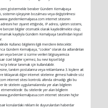
i özeni göstermekle beraber Gündem Kemalpaşa
si, sistemin işleyişinin bozulması veya değiştirilmesi
linde www.gundemkemalpasa.com internet sitesinin
ini her ziyaret ettiğinde, IP adresi, işletim sistemi,
i ve benzeri bilgiler otomatik olarak kaydedilmekte olup;
aylaşılmamak kaydıyla Gündem Kemalpaşa tarafından kişisel
r.
ullanıcı bilgilerini ilgili mercilere iletecektir.
unca Gündem Kemalpaşa, “cookie” olarak da adlandırılan
arı veya benzer iz sürme verileri bilgisayarınıza
air özel bilgiler içermez, bu nevi kişisel bilgi
ı’yı tekrar tanımak için kullanılabilir.
anıtım postalarına veya reklamlarına 3. kişilere ait
inklere tıklayarak diğer internet sitelerine girmesi halinde söz
 internet sitesi kontrolü altında olmadığı gibi bu
r ile sitelerin uygulamalarında yer alan bilgilerin
tmemektedir. Bu sitelerde yer alan bilgilerin
larak www.gundemkemalpasa.com internet sitesinin hiçbir
sair konulardaki reklam ile duyurulardan haberdar