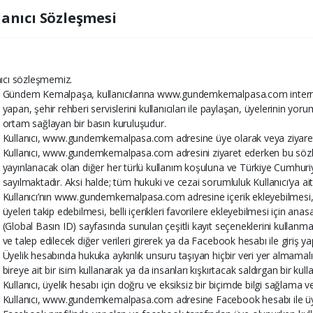
lanıcı Sözleşmesi
nıcı sözleşmemiz.
Gündem Kemalpaşa, kullanıcılarına www.gundemkemalpasa.com internet
yapan, şehir rehberi servislerini kullanıcıları ile paylaşan, üyelerinin yo
ortam sağlayan bir basın kuruluşudur.
Kullanıcı, www.gundemkemalpasa.com adresine üye olarak veya ziyaret 
Kullanıcı, www.gundemkemalpasa.com adresini ziyaret ederken bu sö
yayınlanacak olan diğer her türlü kullanım koşuluna ve Türkiye Cumhu
sayılmaktadır. Aksi halde; tüm hukuki ve cezai sorumluluk Kullanıcı’ya ait
Kullanıcı’nın www.gundemkemalpasa.com adresine içerik ekleyebilmesi, i
üyeleri takip edebilmesi, belli içerikleri favorilere ekleyebilmesi için ana
(Global Basın ID) sayfasında sunulan çeşitli kayıt seçeneklerini kullanmak 
ve talep edilecek diğer verileri girerek ya da Facebook hesabı ile giriş
Üyelik hesabında hukuka aykırılık unsuru taşıyan hiçbir veri yer almamalı
bireye ait bir isim kullanarak ya da insanları kışkırtacak saldırgan bir kul
Kullanıcı, üyelik hesabı için doğru ve eksiksiz bir biçimde bilgi sağlama v
Kullanıcı, www.gundemkemalpasa.com adresine Facebook hesabı ile 