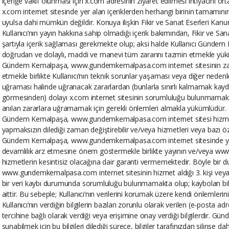
içeriğe vakıf olunması için x.com adresinin ziyaret edilmesi ihtiyacını
x.com internet sitesinde yer alan içeriklerden herhangi birinin tamamının 
uyulsa dahi mümkün değildir. Konuya ilişkin Fikir ve Sanat Eserleri Kanun
Kullanıcı’nın yayın hakkına sahip olmadığı içerik bakımından, Fikir ve S
şartıyla içerik sağlaması gerekmekte olup; aksi halde Kullanıcı Gündem 
doğrudan ve dolaylı, maddi ve manevi tüm zararını tazmin etmekle yük
Gündem Kemalpaşa, www.gundemkemalpasa.com internet sitesinin zararl
etmekle birlikte Kullanıcı’nın teknik sorunlar yaşaması veya diğer nedenl
uğraması halinde uğranacak zararlardan (bunlarla sınırlı kalmamak kaydıy
görmesinden) dolayı x.com internet sitesinin sorumluluğu bulunmamakta 
anılan zararlara uğramamak için gerekli önlemleri almakla yükümlüdür.
Gündem Kemalpaşa, www.gundemkemalpasa.com internet sitesi hizmetler
yapmaksızın dilediği zaman değiştirebilir ve/veya hizmetleri veya bazı özell
Gündem Kemalpaşa, www.gundemkemalpasa.com internet sitesinde yer al
devamlılık arz etmesine önem göstermekle birlikte yayının ve/veya
hizmetlerin kesintisiz olacağına dair garanti vermemektedir. Böyle bi
www.gundemkemalpasa.com internet sitesinin hizmet aldığı 3. kişi veya
bir veri kaybı durumunda sorumluluğu bulunmamakta olup; kaybolan bilgi 
aittir. Bu sebeple; Kullanıcı’nın verilerini korumak üzere kendi önlemlerin
Kullanıcı’nın verdiğin bilgilerin bazıları zorunlu olarak verilen (e-posta adresl
tercihine bağlı olarak verdiği veya erişimine onay verdiği bilgilerdir. Gü
sunabilmek için bu bilgileri dilediği sürece, bilgiler tarafınızdan silinse da