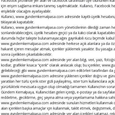
Facebook profilinde yer alan ve facebook tarafından üye olunurken kul
için erişim sağlama imkanı tanımış sayılmaktadır. Kullanıcı, Facebook hesa
erişilebilir olacağını ayarlayabilir.
Kullanıcı, www.gundemkemalpasa.com adresinde kayıtlı üyelik hesabını, p
tıklayarak kapatabilir.
Kullanıcı, www.gundemkemalpasa.com yöneticilerinin dilediği zaman her
sonlandırabileceğini, üyelik hesabını geçici ya da kalıcı olarak kapatabilece
durumda hiçbir talepte bulunamayacağını gayrikabili rücu biçimde kabul 
www.gundemkemalpasa.com adresinde herkese açık alanlara ya da özel m
hakaret içeren mesajlar atmak, içerikler yüklemek yasaktır. Bu yasağa a
sonra üyelikten çıkarılabilecektir.
www.gundemkemalpasa.com adresinde yer alan bilgi, veri, yazı, fotoğraf,
kodlar, grafikler kısaca “içerik” olarak anılacak olup; bu içerikler, w
girilebileceği gibi www.gundemkemalpasa.com editörleri tarafından da gir
www.gundemkemalpasa.com adresine yüklenen içerikler doğru ve güncel o
yaratılan her türlü içerik ister gizli paylaşılmış, ister tüm kullanıcılara aç
yürürlükteki mevzuata uygun olup olmadığı tamamen Kullanıcı’nın soru
Gündem Kemalpaşa, Kullanıcı’dan gelen içeriği, e-postayı ya da sayfala
reddetme, geciktirme, geç yayına alma veya yayınlamama hakkına sahip
www.gundemkemalpasa.com adresinde sunulan hizmetleri kullanmak 
alan içerikleri başka amaçlar için kullanmak, taklit etmek, değiştirmek,
www.gundemkemalpasa.com adresinde yer alan içerikleri satamaz, rek