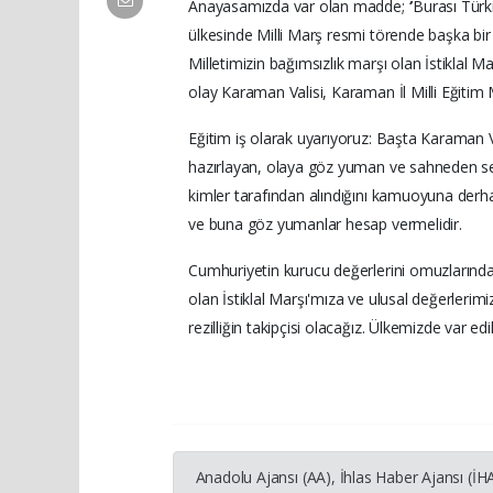
Anayasamızda var olan madde; ‘’Burası Türkiy
ülkesinde Milli Marş resmi törende başka bir di
Milletimizin bağımsızlık marşı olan İstiklal
olay Karaman Valisi, Karaman İl Milli Eğitim 
Eğitim iş olarak uyarıyoruz: Başta Karaman 
hazırlayan, olaya göz yuman ve sahneden sess
kimler tarafından alındığını kamuoyuna derhal
ve buna göz yumanlar hesap vermelidir.
Cumhuriyetin kurucu değerlerini omuzlarında 
olan İstiklal Marşı'mıza ve ulusal değerlerim
rezilliğin takipçisi olacağız. Ülkemizde var ed
Anadolu Ajansı (AA), İhlas Haber Ajansı (İ