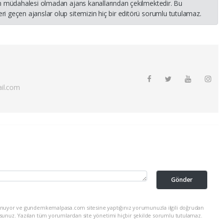
nin müdahalesi olmadan ajans kanallarından çekilmektedir. Bu
i geçen ajanslar olup sitemizin hiç bir editörü sorumlu tutulamaz.
il.com
Gönder
lunuyor ve gundemkemalpasa.com sitesine yaptığınız yorumunuzla ilgili doğrudan
rsunuz. Yazılan tüm yorumlardan site yönetimi hiçbir şekilde sorumlu tutulamaz.