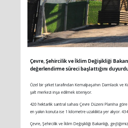
Çevre, Şehircilik ve İklim Değişikliği Bakan
değerlendirme süreci başlattığını duyurd
Özel bir şirket tarafından Kemalpaşa’nın Damlacık ve Ku
şalt merkezi inşa edilmek isteniyor.
420 hektarlık santral sahası Çevre Düzeni Planı’na göre or
en yakın konuta ise 1 kilometre uzaklıkta yer alıyor. 43
Çevre, Şehircilik ve İklim Değişikliği Bakanlığı, geçtiğimi