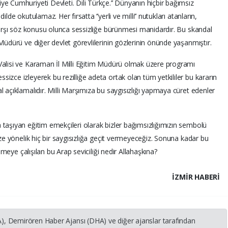
e Cumhuriyeti Devleti. Dili Türkçe.’’ Dünyanın hiçbir bağımsız
lde okutulamaz. Her fırsatta ‘’yerli ve milli’’ nutukları atanların,
 Marşı söz konusu olunca sessizliğe bürünmesi manidardır. Bu skandal
Müdürü ve diğer devlet görevlilerinin gözlerinin önünde yaşanmıştır.
Valisi ve Karaman İl Milli Eğitim Müdürü olmak üzere programı
izce izleyerek bu rezilliğe adeta ortak olan tüm yetkililer bu kararın
 açıklamalıdır. Milli Marşımıza bu saygısızlığı yapmaya cüret edenler
taşıyan eğitim emekçileri olarak bizler bağımsızlığımızın sembolü
ize yönelik hiç bir saygısızlığa geçit vermeyeceğiz. Sonuna kadar bu
ilmeye çalışılan bu Arap seviciliği nedir Allahaşkına?
İZMIR HABERİ
HA), Demirören Haber Ajansı (DHA) ve diğer ajanslar tarafından