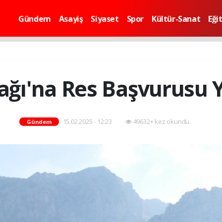
Gündem
Asayiş
Siyaset
Spor
Kültür-Sanat
Eği
Dağı'na Res Başvurusu Y
15.02.2025 - 12:23
49632+ kez okundu.
Gündem