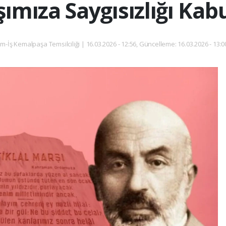
şımıza Saygısızlığı Ka
tim-İş Kemalpaşa Temsilciliği | 16.03.2026 - 12:56, Güncelleme: 16.03.2026 - 13: