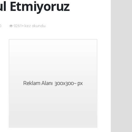
bul Etmiyoruz
00
9261+ kez okundu.