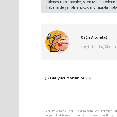
eklenen tüm haberler, sitemizin editörleri
haberlerde yer alan hukuki muhataplar haber
Çağrı Altundağ
cagri.altundag@hotma
Okuyucu Yorumları
(0)
Yorum yazarak Topluluk Kuralları’nı kabul etmiş bu
veya dolaylı tüm sorumluluğu tek başınıza üstleniyo