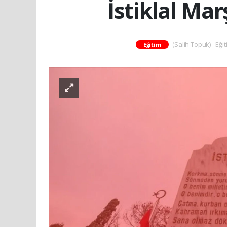
İstiklal Mar
(Salih Topuk) - Eği
Eğitim