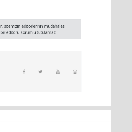
, sitemizin editörlerinin müdahalesi
 bir editörü sorumlu tutulamaz.