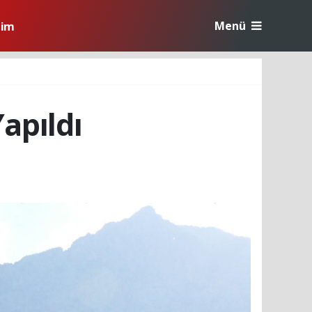
Menü
tim
apıldı