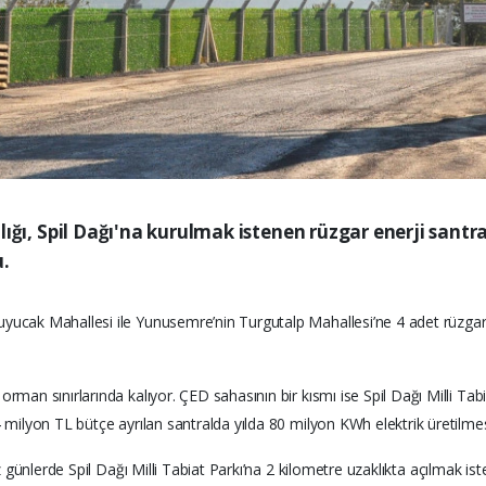
lığı, Spil Dağı'na kurulmak istenen rüzgar enerji santral
u.
yucak Mahallesi ile Yunusemre’nin Turgutalp Mahallesi’ne 4 adet rüzgar e
man sınırlarında kalıyor. ÇED sahasının bir kısmı ise Spil Dağı Milli Tabia
4 milyon TL bütçe ayrılan santralda yılda 80 milyon KWh elektrik üretilmes
z günlerde Spil Dağı Milli Tabiat Parkı’na 2 kilometre uzaklıkta açılmak iste