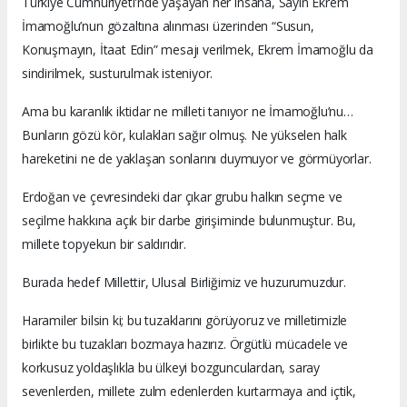
Türkiye Cumhuriyeti'nde yaşayan her insana, Sayın Ekrem
İmamoğlu’nun gözaltına alınması üzerinden “Susun,
Konuşmayın, İtaat Edin” mesajı verilmek, Ekrem İmamoğlu da
sindirilmek, susturulmak isteniyor.
Ama bu karanlık iktidar ne milleti tanıyor ne İmamoğlu’nu…
Bunların gözü kör, kulakları sağır olmuş. Ne yükselen halk
hareketini ne de yaklaşan sonlarını duymuyor ve görmüyorlar.
Erdoğan ve çevresindeki dar çıkar grubu halkın seçme ve
seçilme hakkına açık bir darbe girişiminde bulunmuştur. Bu,
millete topyekun bir saldırıdır.
Burada hedef Millettir, Ulusal Birliğimiz ve huzurumuzdur.
Haramiler bilsin ki; bu tuzaklarını görüyoruz ve milletimizle
birlikte bu tuzakları bozmaya hazırız. Örgütlü mücadele ve
korkusuz yoldaşlıkla bu ülkeyi bozgunculardan, saray
sevenlerden, millete zulm edenlerden kurtarmaya and içtik,