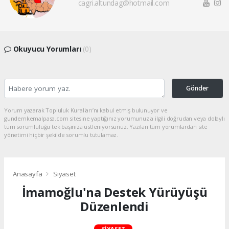
cagri.altundag@hotmail.com
Okuyucu Yorumları
(0)
Gönder
Yorum yazarak Topluluk Kuralları’nı kabul etmiş bulunuyor ve
gundemkemalpasa.com sitesine yaptığınız yorumunuzla ilgili doğrudan veya dolaylı
tüm sorumluluğu tek başınıza üstleniyorsunuz. Yazılan tüm yorumlardan site
yönetimi hiçbir şekilde sorumlu tutulamaz.
Anasayfa
Siyaset
İmamoğlu'na Destek Yürüyüşü
Düzenlendi
SIYASET