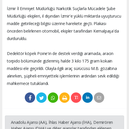
İzmir İl Emniyet Müdürlüğü Narkotik Suçlarla Mücadele Şube
Müdürlüğü ekipleri, il dışından İzmir'e yüklü miktarda uyuşturucu
madde getirileceği bilgisi üzerine harekete geçti. Plakası
önceden belirlenen otomobil, ekipler tarafından Kemalpaşa'da
durduruldu.
Dedektör köpek Poine'in de destek verdiği aramada, aracın
torpido bölümünde gizlenmiş halde 3 kilo 175 gram kokain
maddesi ele geçirildi. Olayla ilgili araç sürücüsü M.B. gözaltına
alınırken, şüpheli emniyetteki işlemlerinin ardından sevk edildiği
mahkemece tutuklandı.
Anadolu Ajansı (AA), İhlas Haber Ajansı (İHA), Demirören
Haber Ajansı (DHA) ve diğer ajanslar tarafından eklenen