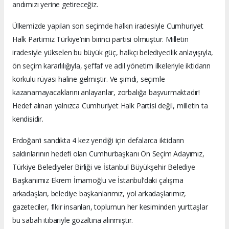
andımızı yerine getireceğiz.
Ülkemizde yapılan son seçimde halkın iradesiyle Cumhuriyet
Halk Partimiz Türkiye’nin birinci partisi olmuştur. Milletin
iradesiyle yükselen bu büyük güç, halkçı belediyecilik anlayışıyla,
ön seçim kararlılığıyla, şeffaf ve adil yönetim ilkeleriyle iktidarın
korkulu rüyası haline gelmiştir. Ve şimdi, seçimle
kazanamayacaklarını anlayanlar, zorbalığa başvurmaktadır!
Hedef alınan yalnızca Cumhuriyet Halk Partisi değil, milletin ta
kendisidir.
Erdoğan’ı sandıkta 4 kez yendiği için defalarca iktidarın
saldırılarının hedefi olan Cumhurbaşkanı Ön Seçim Adayımız,
Türkiye Belediyeler Birliği ve İstanbul Büyükşehir Belediye
Başkanımız Ekrem İmamoğlu ve İstanbul’daki çalışma
arkadaşları, belediye başkanlarımız, yol arkadaşlarımız,
gazeteciler, fikir insanları, toplumun her kesiminden yurttaşlar
bu sabah itibariyle gözaltına alınmıştır.