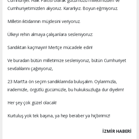
Cumhuriyet Halk Partisi olarak gücümüzü milletimizden ve
Cumhuriyetimizden alıyoruz. Kararlıyız. Boyun eğmiyoruz.
Milletin iktidarının müjdesini veriyoruz.
Ülkeyi rehin almaya çalışanlara sesleniyoruz:
Sandıktan kaçmayın! Mertçe mücadele edin!
Ve buradan bütün milletimize sesleniyoruz, bütün Cumhuriyet
sevdalılarını çağırıyoruz,
23 Mart’ta ön seçim sandıklarında buluşalım. Oylarımızla,
irademizle, örgütlü gücümüzle, bu hukuksuzluğa dur diyelim!
Her şey çok güzel olacak!
Kurtuluş yok tek başına, ya hep beraber ya hiçbirimiz!
İZMIR HABERİ