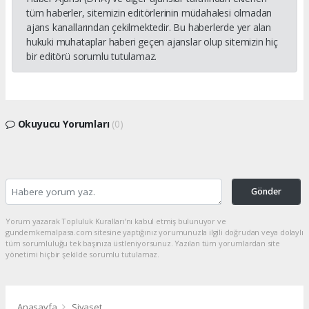
tüm haberler, sitemizin editörlerinin müdahalesi olmadan
ajans kanallarından çekilmektedir. Bu haberlerde yer alan
hukuki muhataplar haberi geçen ajanslar olup sitemizin hiç
bir editörü sorumlu tutulamaz.
Okuyucu Yorumları
(0)
Gönder
Yorum yazarak Topluluk Kuralları’nı kabul etmiş bulunuyor ve
gundemkemalpasa.com sitesine yaptığınız yorumunuzla ilgili doğrudan veya dolaylı
tüm sorumluluğu tek başınıza üstleniyorsunuz. Yazılan tüm yorumlardan site
yönetimi hiçbir şekilde sorumlu tutulamaz.
Anasayfa
Siyaset