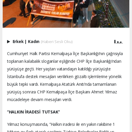
Erkek
|
Kadın
(Haberi Sesli Oku)
Cumhuriyet Halk Partisi Kemalpaşa İlçe Başkanlığı’nın çağrısıyla
toplanan kalabalık sloganlar eşliğinde CHP İlçe Başkanlığı’ndan
yürüyüşe geçti. Her yaştan vatandaşın katıldığı yürüyüşte
İstanbul’a destek mesajları verilirken gözaltı işlemlerine yönelik
büyük tepki vardı. Kemalpaşa Atatürk Anıtı’nda tamamlanan
yürüyüş sonrası CHP Kemalpaşa İlçe Başkanı Ahmet Yılmaz
mücadeleye devam mesajları verdi.
‘’HALKIN İRADESİ TUTSAK’’
Yılmaz konuşmasında, ‘’Halkın iradesi ile en yakın rakibine 1
Milyon oy fark atarak seçilmiş Türkiye Belediyeler Birliği ve