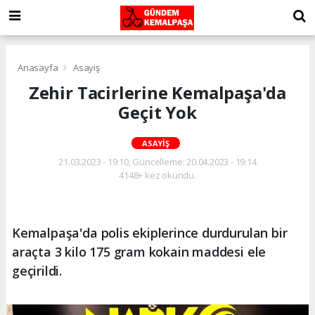
Anasayfa
Asayiş
Zehir Tacirlerine Kemalpaşa'da
Geçit Yok
ASAYIŞ
21.03.2023 - 19:10, Güncelleme: 20.04.2023 - 19:14
4148+ kez okundu.
Kemalpaşa'da polis ekiplerince durdurulan bir
araçta 3 kilo 175 gram kokain maddesi ele
geçirildi.