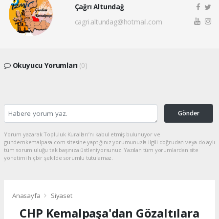
Çağrı Altundağ
cagri.altundag@hotmail.com
Okuyucu Yorumları
(0)
Gönder
Yorum yazarak Topluluk Kuralları’nı kabul etmiş bulunuyor ve
gundemkemalpasa.com sitesine yaptığınız yorumunuzla ilgili doğrudan veya dolaylı
tüm sorumluluğu tek başınıza üstleniyorsunuz. Yazılan tüm yorumlardan site
yönetimi hiçbir şekilde sorumlu tutulamaz.
Anasayfa
Siyaset
CHP Kemalpaşa'dan Gözaltılara