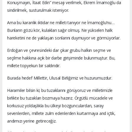
Konuşmayın, İtaat Edin” mesajı verilmek, Ekrem İmamoğlu da
sindirilmek, susturulmak isteniyor.
Ama bu karanlık iktidar ne milleti tanıyor ne İmamoğlu’nu…
Bunların gözü kör, kulakları sağır olmuş. Ne yükselen halk
hareketini ne de yaklaşan sonlarını duymuyor ve görmüyorlar.
Erdoğan ve çevresindeki dar çıkar grubu halkın seçme ve
seçilme hakkına açık bir darbe girişiminde bulunmuştur. Bu,
millete topyekun bir saldırıdır.
Burada hedef Millettir, Ulusal Birliğimiz ve huzurumuzdur.
Haramiler bilsin ki; bu tuzaklarını görüyoruz ve milletimizle
birlikte bu tuzakları bozmaya hazırız. Örgütlü mücadele ve
korkusuz yoldaşlıkla bu ülkeyi bozgunculardan, saray
sevenlerden, millete zulm edenlerden kurtarmaya and içtik,
andımızı yerine getireceğiz.