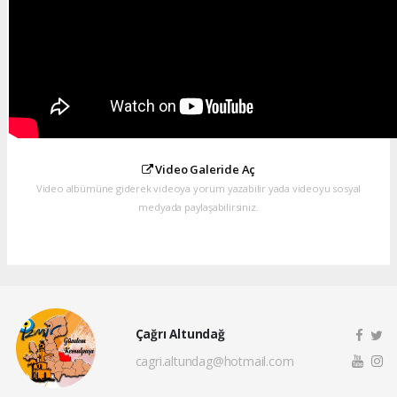
Video Galeride Aç
Video albümüne giderek videoya yorum yazabilir yada videoyu sosyal
medyada paylaşabilirsiniz.
Çağrı Altundağ
cagri.altundag@hotmail.com