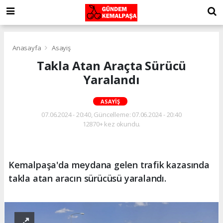
Anasayfa
Asayiş
Takla Atan Araçta Sürücü
Yaralandı
ASAYIŞ
07.06.2024 - 20:40, Güncelleme: 07.06.2024 - 20:40
12870+ kez okundu.
Kemalpaşa'da meydana gelen trafik kazasında
takla atan aracın sürücüsü yaralandı.