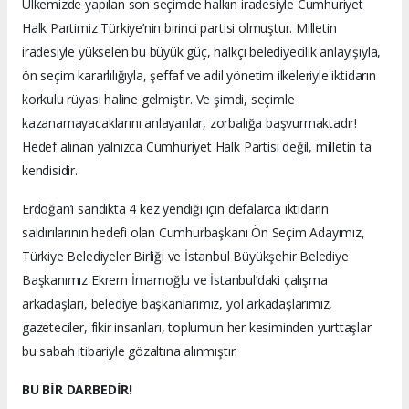
Ülkemizde yapılan son seçimde halkın iradesiyle Cumhuriyet
Halk Partimiz Türkiye’nin birinci partisi olmuştur. Milletin
iradesiyle yükselen bu büyük güç, halkçı belediyecilik anlayışıyla,
ön seçim kararlılığıyla, şeffaf ve adil yönetim ilkeleriyle iktidarın
korkulu rüyası haline gelmiştir. Ve şimdi, seçimle
kazanamayacaklarını anlayanlar, zorbalığa başvurmaktadır!
Hedef alınan yalnızca Cumhuriyet Halk Partisi değil, milletin ta
kendisidir.
Erdoğan’ı sandıkta 4 kez yendiği için defalarca iktidarın
saldırılarının hedefi olan Cumhurbaşkanı Ön Seçim Adayımız,
Türkiye Belediyeler Birliği ve İstanbul Büyükşehir Belediye
Başkanımız Ekrem İmamoğlu ve İstanbul’daki çalışma
arkadaşları, belediye başkanlarımız, yol arkadaşlarımız,
gazeteciler, fikir insanları, toplumun her kesiminden yurttaşlar
bu sabah itibariyle gözaltına alınmıştır.
BU BİR DARBEDİR!