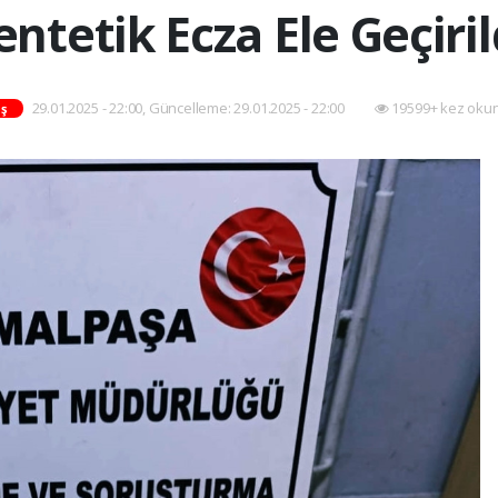
entetik Ecza Ele Geçiril
29.01.2025 - 22:00, Güncelleme: 29.01.2025 - 22:00
19599+ kez oku
ş