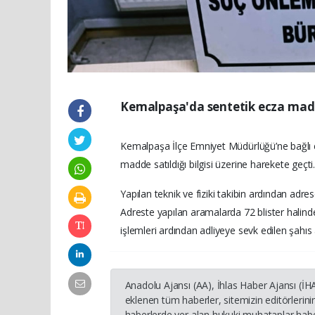
Kemalpaşa'da sentetik ecza madde
Kemalpaşa İlçe Emniyet Müdürlüğü’ne bağlı e
madde satıldığı bilgisi üzerine harekete geçti
Yapılan teknik ve fiziki takibin ardından adre
Adreste yapılan aramalarda 72 blister halind
işlemleri ardından adliyeye sevk edilen şahıs ad
Anadolu Ajansı (AA), İhlas Haber Ajansı (İ
eklenen tüm haberler, sitemizin editörleri
haberlerde yer alan hukuki muhataplar haber