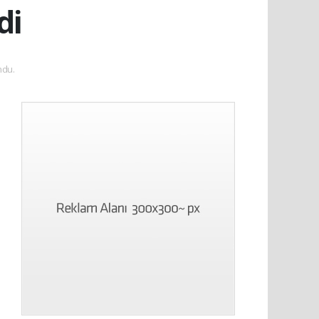
di
ndu.