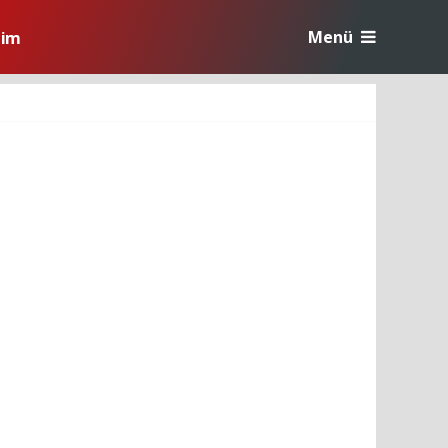
Menü
tim