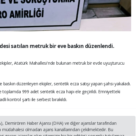
si satılan metruk bir eve baskın düzenlendi.
kipler, Atatürk Mahallesi'nde bulunan metruk bir evde uyuşturucu
.
se baskın düzenleyen ekipler, sentetik ecza satışı yapan şahsı yakaladı.
e toplamda 999 adet sentetik ecza hapı ele geçirildi. Emniyetteki
li kontrol şartı ile serbest bırakıldı.
HA), Demirören Haber Ajansı (DHA) ve diğer ajanslar tarafından
nin müdahalesi olmadan ajans kanallarından çekilmektedir. Bu
i geçen ajanslar olup sitemizin hiç bir editörü sorumlu tutulamaz.