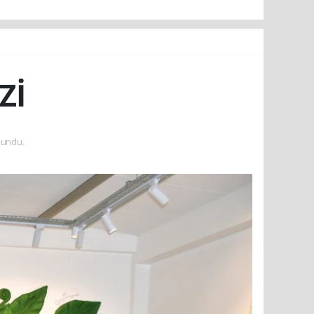
Zİ
kundu.