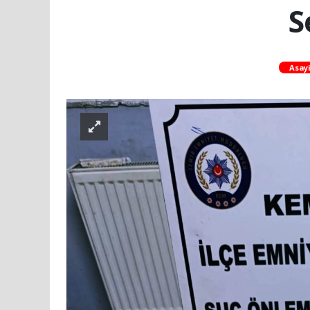
S
Asayi