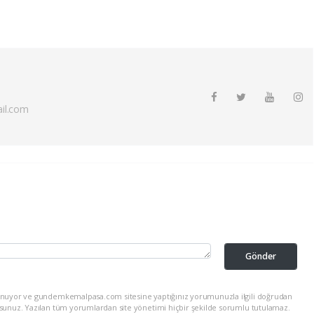
il.com
Gönder
lunuyor ve gundemkemalpasa.com sitesine yaptığınız yorumunuzla ilgili doğrudan
rsunuz. Yazılan tüm yorumlardan site yönetimi hiçbir şekilde sorumlu tutulamaz.