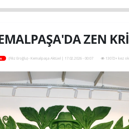
EMALPAŞA'DA ZEN KRİ
(Filiz Eroğlu) - Kemalpaşa Aktüel | 17.02.2026 - 00:07
13072+ kez o
m