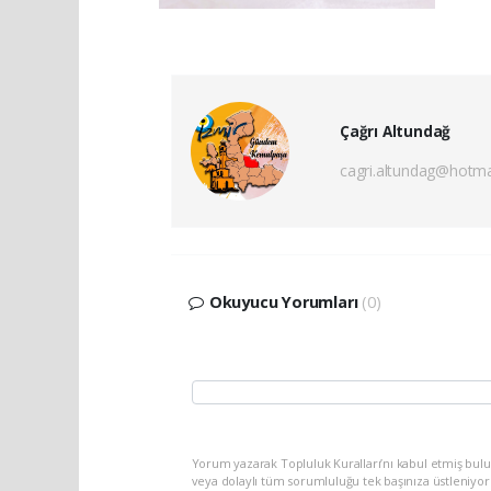
Çağrı Altundağ
cagri.altundag@hotma
Okuyucu Yorumları
(0)
Yorum yazarak Topluluk Kuralları’nı kabul etmiş bu
veya dolaylı tüm sorumluluğu tek başınıza üstleniyo