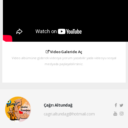
Video Galeride Aç
Video albümüne giderek videoya yorum yazabilir yada videoyu sosyal
medyada paylaşabilirsiniz.
Çağrı Altundağ
cagri.altundag@hotmail.com