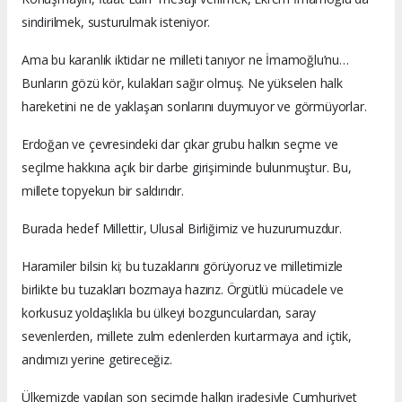
sindirilmek, susturulmak isteniyor.
Ama bu karanlık iktidar ne milleti tanıyor ne İmamoğlu’nu…
Bunların gözü kör, kulakları sağır olmuş. Ne yükselen halk
hareketini ne de yaklaşan sonlarını duymuyor ve görmüyorlar.
Erdoğan ve çevresindeki dar çıkar grubu halkın seçme ve
seçilme hakkına açık bir darbe girişiminde bulunmuştur. Bu,
millete topyekun bir saldırıdır.
Burada hedef Millettir, Ulusal Birliğimiz ve huzurumuzdur.
Haramiler bilsin ki; bu tuzaklarını görüyoruz ve milletimizle
birlikte bu tuzakları bozmaya hazırız. Örgütlü mücadele ve
korkusuz yoldaşlıkla bu ülkeyi bozgunculardan, saray
sevenlerden, millete zulm edenlerden kurtarmaya and içtik,
andımızı yerine getireceğiz.
Ülkemizde yapılan son seçimde halkın iradesiyle Cumhuriyet