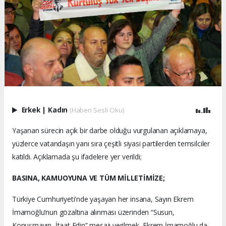
Erkek
|
Kadın
(Haberi Sesli Oku)
Yaşanan sürecin açık bir darbe olduğu vurgulanan açıklamaya,
yüzlerce vatandaşın yanı sıra çeşitli siyasi partilerden temsilciler
katıldı. Açıklamada şu ifadelere yer verildi;
BASINA, KAMUOYUNA VE TÜM MİLLETİMİZE;
Türkiye Cumhuriyeti'nde yaşayan her insana, Sayın Ekrem
İmamoğlu’nun gözaltına alınması üzerinden “Susun,
Konuşmayın, İtaat Edin” mesajı verilmek, Ekrem İmamoğlu da