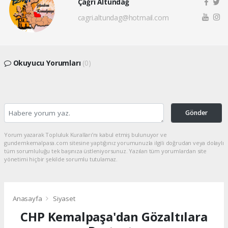
Çağrı Altundağ
cagri.altundag@hotmail.com
Okuyucu Yorumları
(0)
Gönder
Yorum yazarak Topluluk Kuralları’nı kabul etmiş bulunuyor ve
gundemkemalpasa.com sitesine yaptığınız yorumunuzla ilgili doğrudan veya dolaylı
tüm sorumluluğu tek başınıza üstleniyorsunuz. Yazılan tüm yorumlardan site
yönetimi hiçbir şekilde sorumlu tutulamaz.
Anasayfa
Siyaset
CHP Kemalpaşa'dan Gözaltılara