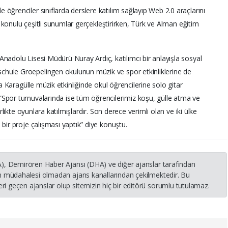
öğrenciler sınıflarda derslere katılım sağlayıp Web 2.0 araçlarını
rı konulu çeşitli sunumlar gerçekleştirirken, Türk ve Alman eğitim
nadolu Lisesi Müdürü Nuray Ardıç, katılımcı bir anlayışla sosyal
hule Groepelingen okulunun müzik ve spor etkinliklerine de
da Karagülle müzik etkinliğinde okul öğrencilerine solo gitar
Spor turnuvalarında ise tüm öğrencilerimiz koşu, gülle atma ve
irlikte oyunlara katılmışlardır. Son derece verimli olan ve iki ülke
 bir proje çalışması yaptık” diye konuştu.
HA), Demirören Haber Ajansı (DHA) ve diğer ajanslar tarafından
nin müdahalesi olmadan ajans kanallarından çekilmektedir. Bu
i geçen ajanslar olup sitemizin hiç bir editörü sorumlu tutulamaz.