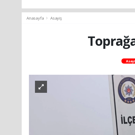
Anasayfa
Asayiş
Toprağ
Asayi