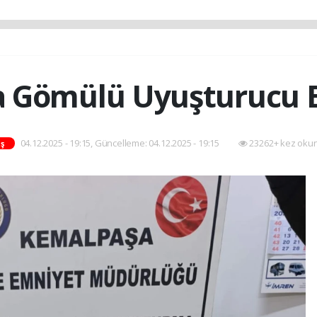
a Gömülü Uyuşturucu 
04.12.2025 - 19:15, Güncelleme: 04.12.2025 - 19:15
23262+ kez oku
ş