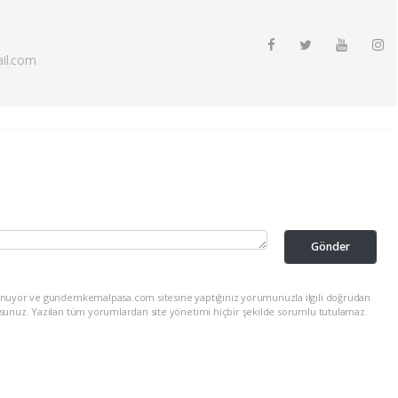
il.com
Gönder
lunuyor ve gundemkemalpasa.com sitesine yaptığınız yorumunuzla ilgili doğrudan
rsunuz. Yazılan tüm yorumlardan site yönetimi hiçbir şekilde sorumlu tutulamaz.