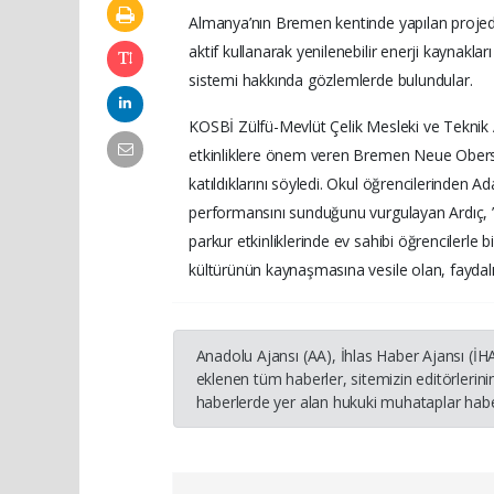
Almanya’nın Bremen kentinde yapılan projede 
aktif kullanarak yenilenebilir enerji kaynakla
sistemi hakkında gözlemlerde bulundular.
KOSBİ Zülfü-Mevlüt Çelik Mesleki ve Teknik A
etkinliklere önem veren Bremen Neue Obersc
katıldıklarını söyledi. Okul öğrencilerinden A
performansını sunduğunu vurgulayan Ardıç, ”
parkur etkinliklerinde ev sahibi öğrencilerle b
kültürünün kaynaşmasına vesile olan, faydalı
Anadolu Ajansı (AA), İhlas Haber Ajansı (İ
eklenen tüm haberler, sitemizin editörleri
haberlerde yer alan hukuki muhataplar haber