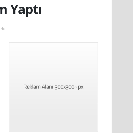
m Yaptı
ndu.