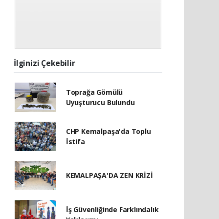
İlginizi Çekebilir
Toprağa Gömülü
Uyuşturucu Bulundu
CHP Kemalpaşa'da Toplu
İstifa
KEMALPAŞA'DA ZEN KRİZİ
İş Güvenliğinde Farklındalık