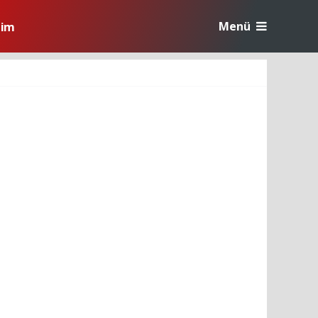
Menü
tim