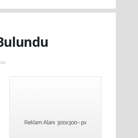
Bulundu
ndu.