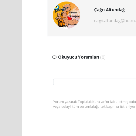
Çağrı Altundağ
cagri.altundag@hotma
Okuyucu Yorumları
(0)
Yorum yazarak Topluluk Kuralları’nı kabul etmiş bu
veya dolaylı tüm sorumluluğu tek başınıza üstleniyo