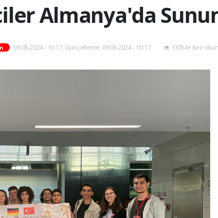
iler Almanya'da Sunu
09.06.2024 - 10:17, Güncelleme: 09.06.2024 - 10:17
13054+ kez oku
m