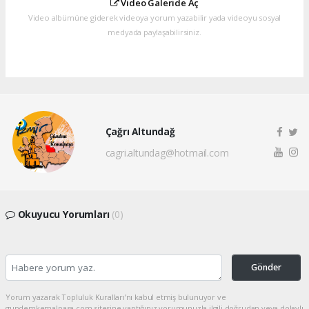
Video Galeride Aç
Video albümüne giderek videoya yorum yazabilir yada videoyu sosyal
medyada paylaşabilirsiniz.
Çağrı Altundağ
cagri.altundag@hotmail.com
Okuyucu Yorumları
(0)
Gönder
Yorum yazarak Topluluk Kuralları’nı kabul etmiş bulunuyor ve
gundemkemalpasa.com sitesine yaptığınız yorumunuzla ilgili doğrudan veya dolaylı