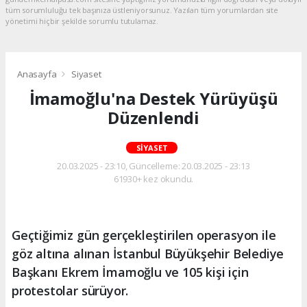
tüm sorumluluğu tek başınıza üstleniyorsunuz. Yazılan tüm yorumlardan site
yönetimi hiçbir şekilde sorumlu tutulamaz.
Anasayfa
Siyaset
İmamoğlu'na Destek Yürüyüşü
Düzenlendi
SIYASET
20.03.2025 - 23:10, Güncelleme: 20.03.2025 - 23:13
61930+ kez okundu.
Geçtiğimiz gün gerçekleştirilen operasyon ile
göz altına alınan İstanbul Büyükşehir Belediye
Başkanı Ekrem İmamoğlu ve 105 kişi için
protestolar sürüyor.