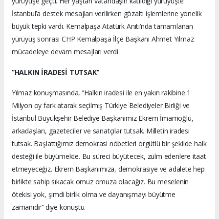
yürüyüşe geçti. Her yaştan vatandaşın katıldığı yürüyüşte
İstanbul’a destek mesajları verilirken gözaltı işlemlerine yönelik
büyük tepki vardı. Kemalpaşa Atatürk Anıtı’nda tamamlanan
yürüyüş sonrası CHP Kemalpaşa İlçe Başkanı Ahmet Yılmaz
mücadeleye devam mesajları verdi.
‘’HALKIN İRADESİ TUTSAK’’
Yılmaz konuşmasında, ‘’Halkın iradesi ile en yakın rakibine 1
Milyon oy fark atarak seçilmiş Türkiye Belediyeler Birliği ve
İstanbul Büyükşehir Belediye Başkanımız Ekrem İmamoğlu,
arkadaşları, gazeteciler ve sanatçılar tutsak. Milletin iradesi
tutsak. Başlattığımız demokrasi nöbetleri örgütlü bir şekilde halk
desteği ile büyümekte. Bu süreci büyütecek, zulm edenlere itaat
etmeyeceğiz. Ekrem Başkanımıza, demokrasiye ve adalete hep
birlikte sahip sıkacak omuz omuza olacağız. Bu meselenin
ötekisi yok, şimdi birlik olma ve dayanışmayı büyütme
zamanıdır‘’ diye konuştu.