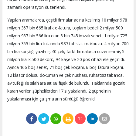
zamanlı operasyon düzenlendi.
Yapılan aramalarda, çeşitli firmalar adına kesilmiş 10 milyar 978
milyon 367 bin 665 liralık e-fatura, toplam bedeli 2 milyar 500
milyon 987 bin 566 lira olan 5 bin 745 imzalı senet, 1 milyar 725
milyon 355 bin lira tutarında 987 tahsilat makbuzu, 4 milyon 700
bin lira karşılığı yazılmış 40 çek, farklı firmalarca düzenlenmiş 5
milyon liralık 500 dekont, 94 kaşe ve 20 pos cihazı ele geçirildi.
Ayrıca 166 boş senet, 71 boş çek koçanı, 6 boş fatura koçanı,
12 klasör dolusu doküman ve çek nüshası, ruhsatsız tabanca,
av tüfeği ile silahlara ait 68 fişek de bulundu. Haklarında gözaltı
kararı verilen şüphelilerden 17'si yakalandı, 2 şüphelinin
yakalanması için çalışmaların sürdüğü öğrenildi.