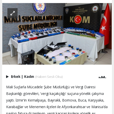
Erkek
|
Kadın
(Haberi Sesli Oku)
Mali Suçlarla Mücadele Şube Müdürlüğü ve Vergi Dairesi
Başkanlığı görevlileri, 'vergi kaçakçılığı' suçuna yönelik çalışma
yaptı. İzmir'in Kemalpaşa, Bayraklı, Bornova, Buca, Karşıyaka,
Karabağlar ve Menemen ilçeleri ile Afyonkarahisar ve Manisa'da
naylon fatura düzenleyip, vergi kaçıran kişilere yönelik eş