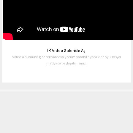
Video Galeride Aç
Video albümüne giderek videoya yorum yazabilir yada videoyu sosyal
medyada paylaşabilirsiniz.
Çağrı Altundağ
cagri.altundag@hotmail.com