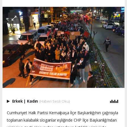
Erkek
|
Kadın
(Haberi Sesli Oku)
Cumhuriyet Halk Partisi Kemalpaşa İlçe Başkanlığı’nın çağrısıyla
toplanan kalabalık sloganlar eşliğinde CHP İlçe Başkanlığı’ndan