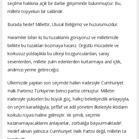
seçilme hakkına açık bir darbe girişiminde bulunmuştur. Bu,
millete topyekun bir saldırıdır.
Burada hedef Millettir, Ulusal Birliğimiz ve huzurumuzdur.
Haramiler bilsin ki; bu tuzaklarını görüyoruz ve milletimizle
birlikte bu tuzakları bozmaya hazırız. Örgütlü mücadele ve
korkusuz yoldaşlıkla bu ülkeyi bozgunculardan, saray
sevenlerden, millete zulm edenlerden kurtarmaya and içtik,
andımızı yerine getireceğiz.
Ülkemizde yapılan son seçimde halkın iradesiyle Cumhuriyet
Halk Partimiz Türkiye’nin birinci partisi olmuştur. Milletin
iradesiyle yükselen bu büyük güç, halkçı belediyecilik anlayışıyla,
ön seçim kararlılığıyla, şeffaf ve adil yönetim ilkeleriyle iktidarın
korkulu rüyası haline gelmiştir. Ve şimdi, seçimle
kazanamayacaklarını anlayanlar, zorbalığa başvurmaktadır!
Hedef alınan yalnızca Cumhuriyet Halk Partisi değil, milletin ta