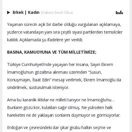
Erkek
|
Kadın
(Haberi Sesli Oku)
Yaşanan sürecin açık bir darbe olduğu vurgulanan açıklamaya,
yüzlerce vatandaşın yanı sıra çeşitli siyasi partilerden temsilciler
katıldı. Açıklamada şu ifadelere yer verildi;
BASINA, KAMUOYUNA VE TÜM MİLLETİMİZE;
Türkiye Cumhuriyeti'nde yaşayan her insana, Sayın Ekrem
İmamoğlu’nun gözaltına alınması üzerinden “Susun,
Konuşmayın, İtaat Edin” mesajı verilmek, Ekrem İmamoğlu da
sindirilmek, susturulmak isteniyor.
Ama bu karanlık iktidar ne milleti tanıyor ne İmamoğlu’nu…
Bunların gözü kör, kulakları sağır olmuş. Ne yükselen halk
hareketini ne de yaklaşan sonlarını duymuyor ve görmüyorlar.
Erdoğan ve çevresindeki dar çıkar grubu halkın seçme ve