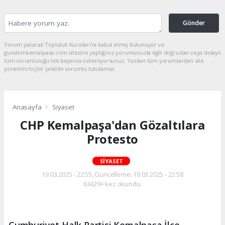
Gönder
Yorum yazarak Topluluk Kuralları’nı kabul etmiş bulunuyor ve
gundemkemalpasa.com sitesine yaptığınız yorumunuzla ilgili doğrudan veya dolaylı
tüm sorumluluğu tek başınıza üstleniyorsunuz. Yazılan tüm yorumlardan site
yönetimi hiçbir şekilde sorumlu tutulamaz.
Anasayfa
Siyaset
CHP Kemalpaşa'dan Gözaltılara
Protesto
SIYASET
19.03.2025 - 22:55, Güncelleme: 19.03.2025 - 22:58
63429+ kez okundu.