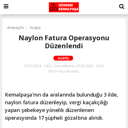
Anasayfa
Asayiş
Naylon Fatura Operasyonu
Düzenlendi
ASAYIŞ
20.01.2024 - 14:52, Güncelleme: 20.01.2024 - 14:52
9251+ kez okundu.
Kemalpaşa'nın da aralarında bulunduğu 3 ilde,
naylon fatura düzenleyip, vergi kaçakçılığı
yapan şebekeye yönelik düzenlenen
operasyonda 17 şüpheli gözaltına alındı.