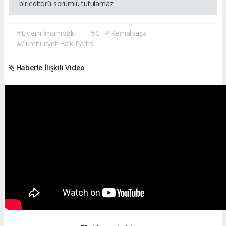
bir editörü sorumlu tutulamaz.
#Ekrem İmamoğlu
#CHP Kemalpaşa
#Cumhuriyet Halk Partisi
Haberle İlişkili Video