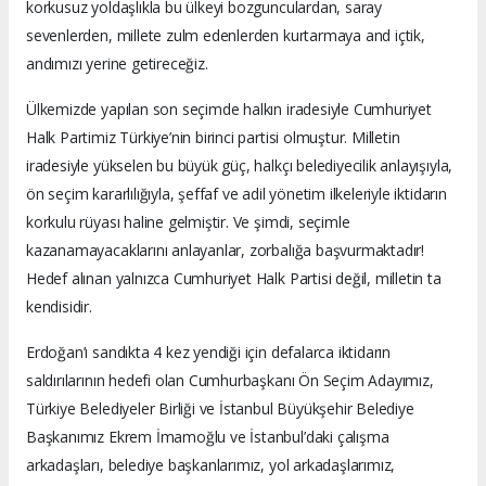
korkusuz yoldaşlıkla bu ülkeyi bozgunculardan, saray
sevenlerden, millete zulm edenlerden kurtarmaya and içtik,
andımızı yerine getireceğiz.
Ülkemizde yapılan son seçimde halkın iradesiyle Cumhuriyet
Halk Partimiz Türkiye’nin birinci partisi olmuştur. Milletin
iradesiyle yükselen bu büyük güç, halkçı belediyecilik anlayışıyla,
ön seçim kararlılığıyla, şeffaf ve adil yönetim ilkeleriyle iktidarın
korkulu rüyası haline gelmiştir. Ve şimdi, seçimle
kazanamayacaklarını anlayanlar, zorbalığa başvurmaktadır!
Hedef alınan yalnızca Cumhuriyet Halk Partisi değil, milletin ta
kendisidir.
Erdoğan’ı sandıkta 4 kez yendiği için defalarca iktidarın
saldırılarının hedefi olan Cumhurbaşkanı Ön Seçim Adayımız,
Türkiye Belediyeler Birliği ve İstanbul Büyükşehir Belediye
Başkanımız Ekrem İmamoğlu ve İstanbul’daki çalışma
arkadaşları, belediye başkanlarımız, yol arkadaşlarımız,