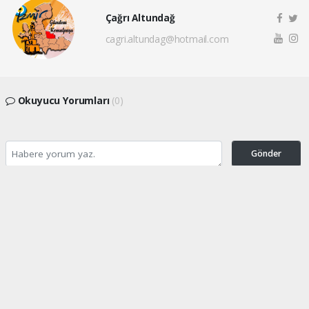
Çağrı Altundağ
cagri.altundag@hotmail.com
Okuyucu Yorumları
(0)
Gönder
Yorum yazarak Topluluk Kuralları’nı kabul etmiş bulunuyor ve
gundemkemalpasa.com sitesine yaptığınız yorumunuzla ilgili doğrudan veya dolaylı
tüm sorumluluğu tek başınıza üstleniyorsunuz. Yazılan tüm yorumlardan site
yönetimi hiçbir şekilde sorumlu tutulamaz.