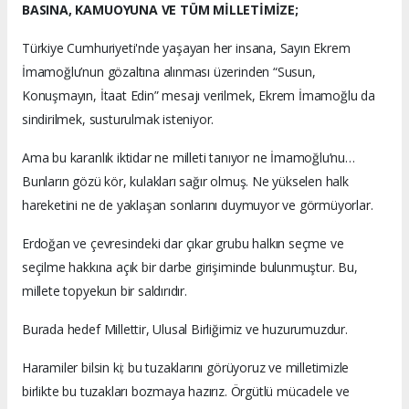
BASINA, KAMUOYUNA VE TÜM MİLLETİMİZE;
Türkiye Cumhuriyeti'nde yaşayan her insana, Sayın Ekrem
İmamoğlu’nun gözaltına alınması üzerinden “Susun,
Konuşmayın, İtaat Edin” mesajı verilmek, Ekrem İmamoğlu da
sindirilmek, susturulmak isteniyor.
Ama bu karanlık iktidar ne milleti tanıyor ne İmamoğlu’nu…
Bunların gözü kör, kulakları sağır olmuş. Ne yükselen halk
hareketini ne de yaklaşan sonlarını duymuyor ve görmüyorlar.
Erdoğan ve çevresindeki dar çıkar grubu halkın seçme ve
seçilme hakkına açık bir darbe girişiminde bulunmuştur. Bu,
millete topyekun bir saldırıdır.
Burada hedef Millettir, Ulusal Birliğimiz ve huzurumuzdur.
Haramiler bilsin ki; bu tuzaklarını görüyoruz ve milletimizle
birlikte bu tuzakları bozmaya hazırız. Örgütlü mücadele ve