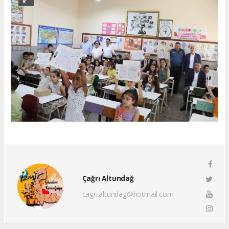
Çağrı Altundağ
cagri.altundag@hotmail.com