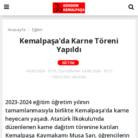
Anasayfa
Eğitim
Kemalpaşa'da Karne Töreni
Yapıldı
EĞITIM
14.06.2024 - 19:13, Güncelleme: 14.06.2024 - 19:13
13923+ kez okundu.
2023-2024 eğitim öğretim yılının
tamamlanmasıyla birlikte Kemalpaşa'da karne
heyecanı yaşadı. Atatürk İlkokulu'nda
düzenlenen karne dağıtım törenine katılan
Kemalpaşa Kaymakamı Musa Sarı, öğrencilerin