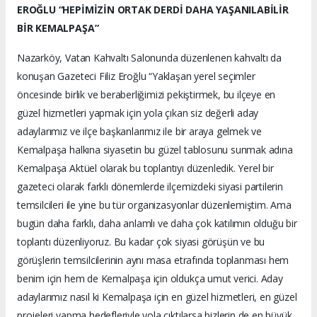
EROĞLU “HEPİMİZİN ORTAK DERDİ DAHA YAŞANILABİLİR
BİR KEMALPAŞA”
Nazarköy, Vatan Kahvaltı Salonunda düzenlenen kahvaltı da
konuşan Gazeteci Filiz Eroğlu “Yaklaşan yerel seçimler
öncesinde birlik ve beraberliğimizi pekiştirmek, bu ilçeye en
güzel hizmetleri yapmak için yola çıkan siz değerli aday
adaylarımız ve ilçe başkanlarımız ile bir araya gelmek ve
Kemalpaşa halkına siyasetin bu güzel tablosunu sunmak adına
Kemalpaşa Aktüel olarak bu toplantıyı düzenledik. Yerel bir
gazeteci olarak farklı dönemlerde ilçemizdeki siyasi partilerin
temsilcileri ile yine bu tür organizasyonlar düzenlemiştim. Ama
bugün daha farklı, daha anlamlı ve daha çok katılımın olduğu bir
toplantı düzenliyoruz. Bu kadar çok siyasi görüşün ve bu
görüşlerin temsilcilerinin aynı masa etrafında toplanması hem
benim için hem de Kemalpaşa için oldukça umut verici. Aday
adaylarımız nasıl ki Kemalpaşa için en güzel hizmetleri, en güzel
projeleri yapma hedefleriyle yola çıktılarsa bizlerin de en büyük