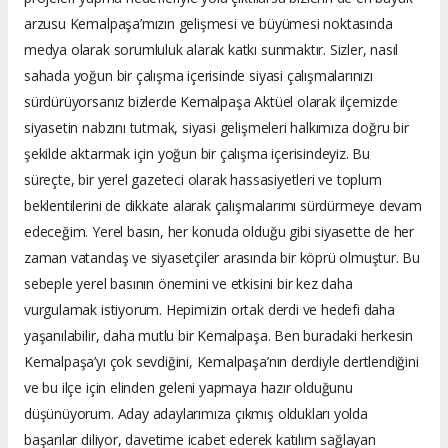
arzusu Kemalpaşa’mızın gelişmesi ve büyümesi noktasında
medya olarak sorumluluk alarak katkı sunmaktır. Sizler, nasıl
sahada yoğun bir çalışma içerisinde siyasi çalışmalarınızı
sürdürüyorsanız bizlerde Kemalpaşa Aktüel olarak ilçemizde
siyasetin nabzını tutmak, siyasi gelişmeleri halkımıza doğru bir
şekilde aktarmak için yoğun bir çalışma içerisindeyiz. Bu
süreçte, bir yerel gazeteci olarak hassasiyetleri ve toplum
beklentilerini de dikkate alarak çalışmalarımı sürdürmeye devam
edeceğim. Yerel basın, her konuda olduğu gibi siyasette de her
zaman vatandaş ve siyasetçiler arasında bir köprü olmuştur. Bu
sebeple yerel basının önemini ve etkisini bir kez daha
vurgulamak istiyorum. Hepimizin ortak derdi ve hedefi daha
yaşanılabilir, daha mutlu bir Kemalpaşa. Ben buradaki herkesin
Kemalpaşa’yı çok sevdiğini, Kemalpaşa’nın derdiyle dertlendiğini
ve bu ilçe için elinden geleni yapmaya hazır olduğunu
düşünüyorum. Aday adaylarımıza çıkmış oldukları yolda
başarılar diliyor, davetime icabet ederek katılım sağlayan