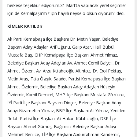
herkese teşekkür ediyorum.31 Mart’ta yapılacak yerel seçimler
için de Kemalpaşa’mız için hayırlı neyse o olsun diyorum” dedi.
KİMLER KATILDI?
Ak Parti Kemalpaşa İlçe Başkanı Dr. Metin Yaşar, Belediye
Başkan Aday Adayları Arif Uğurlu, Galip Atar, Halil Bülbül,
Mustafa Baş, CHP Kemalpaşa İlçe Başkanı Ahmet Yılmaz,
Belediye Başkan Aday Adayları Av. Ahmet Cemil Balyeli, Dr.
Ahmet Özken, Av. Arzu Külahcıoğlu Altıntoz, Dr. Erol Pektaş,
Metin Aras, Tala Özışık, Saadet Partisi Kemalpaşa İlçe Başkanı
Ahmet Özdemir, Belediye Başkan Aday Adayları Hüseyin
Özdemir, Kamil Demirel, MHP İlçe Başkanı Mustafa Gözütok,
İYİ Parti İlçe Başkanı Bayram Dinçer, Belediye Başkan Aday
Adayı Nizamettin Yılmaz, BBP İlçe Başkanı Ali Yılmaz, Yeniden
Refah Partisi İlçe Başkanı Ali Hakan Külahcıoğlu, DSP İlçe
Başkanı Ahmet Gümüş, Bağımsız Belediye Başkan Adayı
Mehmet Benlice, TİP İlçe Başkanı Abdurrahman Kandemir,