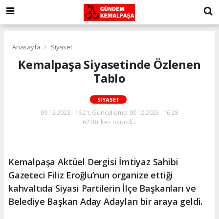
Anasayfa
Siyaset
Kemalpaşa Siyasetinde Özlenen
Tablo
SIYASET
09.12.2023 - 16:21, Güncelleme: 09.12.2023 - 16:28
6238+ kez okundu.
Kemalpaşa Aktüel Dergisi İmtiyaz Sahibi
Gazeteci Filiz Eroğlu’nun organize ettiği
kahvaltıda Siyasi Partilerin İlçe Başkanları ve
Belediye Başkan Aday Adayları bir araya geldi.