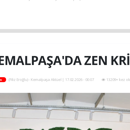
EMALPAŞA'DA ZEN KRİ
(Filiz Eroğlu) - Kemalpaşa Aktüel | 17.02.2026 - 00:07
13209+ kez o
m