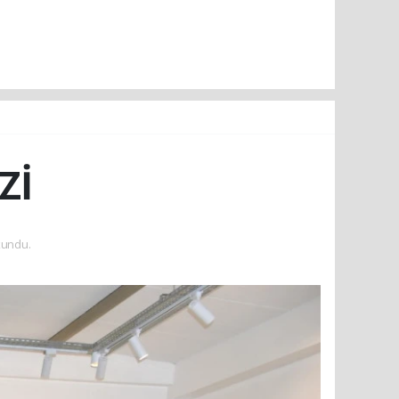
Zİ
kundu.