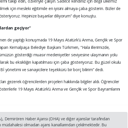
demi takip edin, özveriyle çalışın. Sadece kendiniz için değil ülkemiz
bilmek için mesleki eğitimde en iyisini almaya çaba gösterin. Bizler de
steriyoruz. Hepinize başarılar diliyorum” diye konuştu.
llardan geçiyor”
n de yaptığı konuşmada 19 Mayıs Atatürk’ü Anma, Gençlik ve Spor
yapan Kemalpaşa Belediye Başkanı Türkmen, “Hala illerimizde,
rk’ümüzün gösterdiği muasır medeniyetler seviyesine ulaşmanın yolu
 olarak bu eksikliğin kapatılması için çaba gösteriyoruz. Bu güzel okulu
Bİ yönetimi ve sanayicilere teşekkürü bir borç bilirim” dedi.
rı gezerek öğrencilerden projeleri hakkında bilgiler aldı. Öğrenciler
 gösterilerle 19 Mayıs Atatürk’ü Anma ve Gençlik ve Spor Bayramlarını
HA), Demirören Haber Ajansı (DHA) ve diğer ajanslar tarafından
nin müdahalesi olmadan ajans kanallarından çekilmektedir. Bu