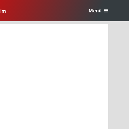
Menü
tim