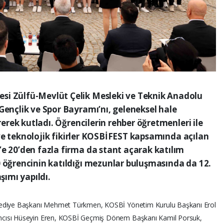
si Zülfü-Mevlüt Çelik Mesleki ve Teknik Anadolu
Gençlik ve Spor Bayramı’nı, geleneksel hale
irerek kutladı. Öğrencilerin rehber öğretmenleri ile
si ve teknolojik fikirler KOSBİFEST kapsamında açılan
e 20’den fazla firma da stant açarak katılım
0 öğrencinin katıldığı mezunlar buluşmasında da 12.
şımı yapıldı.
lediye Başkanı Mehmet Türkmen, KOSBİ Yönetim Kurulu Başkanı Erol
mcısı Hüseyin Eren, KOSBİ Geçmiş Dönem Başkanı Kamil Porsuk,