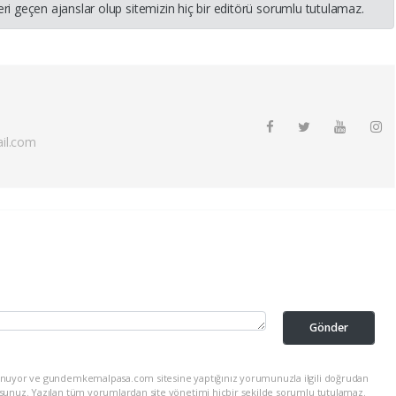
i geçen ajanslar olup sitemizin hiç bir editörü sorumlu tutulamaz.
il.com
Gönder
lunuyor ve gundemkemalpasa.com sitesine yaptığınız yorumunuzla ilgili doğrudan
rsunuz. Yazılan tüm yorumlardan site yönetimi hiçbir şekilde sorumlu tutulamaz.