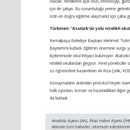
olacak. Yeniliklere açık olun, teknolojiyi, gün
için de çalışın. Bu sorumluluğu yerine getire
sizin en doğru eğitime ulaşmanız için çaba gö
Türkmen: “Atatürk’ün yolu nitelikli oku
Kemalpaşa Belediye Başkanı Mehmet Türkme
Bayramı’nı kutladı. Eğitimin önemine vurgu 
ilçelerimizde okul ihtiyacı bulunuyor. Atatü
nitelikli okullardan geçiyor. Yerel yöneticiler
siz öğrencilere kazandıran Ali Rıza Çelik, KOS
Konuşmaların ardından protokol heyeti stantla
halk oyunları, konser ve hazırladıkları diğer
da kutladı.
Anadolu Ajansı (AA), İhlas Haber Ajansı (İ
eklenen tüm haberler, sitemizin editörleri