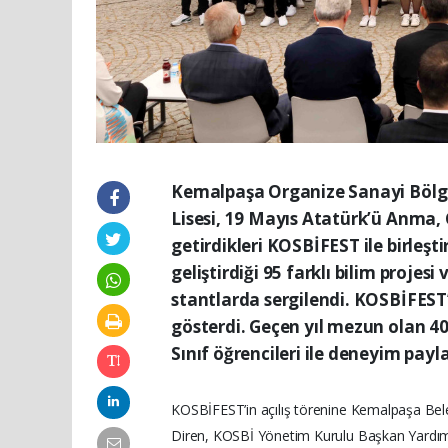
Kemalpaşa Organize Sanayi Bölge
Lisesi, 19 Mayıs Atatürk’ü Anma, 
getirdikleri KOSBİFEST ile birleşt
geliştirdiği 95 farklı bilim proje
stantlarda sergilendi. KOSBİFEST’
gösterdi. Geçen yıl mezun olan 4
Sınıf öğrencileri ile deneyim payla
KOSBİFEST’in açılış törenine Kemalpaşa Be
Diren, KOSBİ Yönetim Kurulu Başkan Yardı