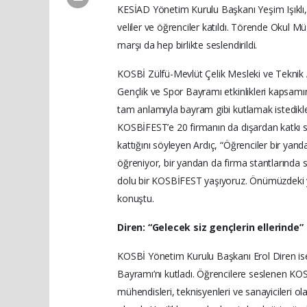
KESİAD Yönetim Kurulu Başkanı Yeşim Işıkl
veliler ve öğrenciler katıldı. Törende Okul M
marşı da hep birlikte seslendirildi.
KOSBİ Zülfü-Mevlüt Çelik Mesleki ve Teknik
Gençlik ve Spor Bayramı etkinlikleri kapsamı
tam anlamıyla bayram gibi kutlamak istedikler
KOSBİFEST’e 20 firmanın da dışardan katkı 
kattığını söyleyen Ardıç, “Öğrenciler bir yan
öğreniyor, bir yandan da firma stantlarında s
dolu bir KOSBİFEST yaşıyoruz. Önümüzdeki y
konuştu.
Diren: “Gelecek siz gençlerin ellerinde”
KOSBİ Yönetim Kurulu Başkanı Erol Diren is
Bayramı’nı kutladı. Öğrencilere seslenen KOSB
mühendisleri, teknisyenleri ve sanayicileri ol