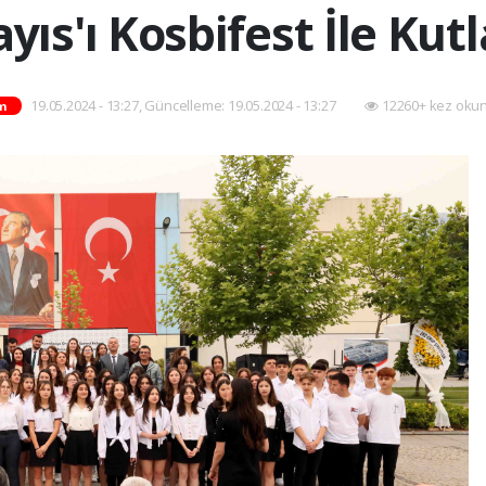
yıs'ı Kosbifest İle Kutl
19.05.2024 - 13:27, Güncelleme: 19.05.2024 - 13:27
12260+ kez oku
m