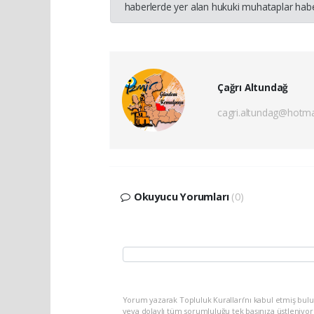
haberlerde yer alan hukuki muhataplar haber
Çağrı Altundağ
cagri.altundag@hotma
Okuyucu Yorumları
(0)
Yorum yazarak Topluluk Kuralları’nı kabul etmiş bu
veya dolaylı tüm sorumluluğu tek başınıza üstleniyo