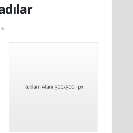
adılar
ndu.