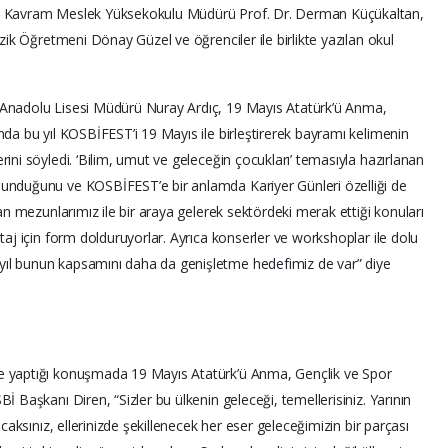
ı, Kavram Meslek Yüksekokulu Müdürü Prof. Dr. Derman Küçükaltan,
üzik Öğretmeni Dönay Güzel ve öğrenciler ile birlikte yazılan okul
 Anadolu Lisesi Müdürü Nuray Ardıç, 19 Mayıs Atatürk’ü Anma,
nda bu yıl KOSBİFEST’i 19 Mayıs ile birleştirerek bayramı kelimenin
ini söyledi. ‘Bilim, umut ve geleceğin çocukları’ temasıyla hazırlanan
sunduğunu ve KOSBİFEST’e bir anlamda Kariyer Günleri özelliği de
dan mezunlarımız ile bir araya gelerek sektördeki merak ettiği konuları
taj için form dolduruyorlar. Ayrıca konserler ve workshoplar ile dolu
ıl bunun kapsamını daha da genişletme hedefimiz de var” diye
e yaptığı konuşmada 19 Mayıs Atatürk’ü Anma, Gençlik ve Spor
İ Başkanı Diren, “Sizler bu ülkenin geleceği, temellerisiniz. Yarının
acaksınız, ellerinizde şekillenecek her eser geleceğimizin bir parçası